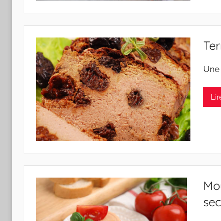
Ter
Une
Lir
Mou
sec