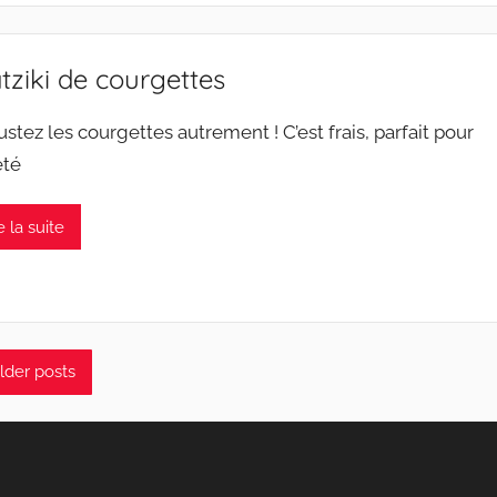
tziki de courgettes
stez les courgettes autrement ! C’est frais, parfait pour
et été
e la suite
lder posts