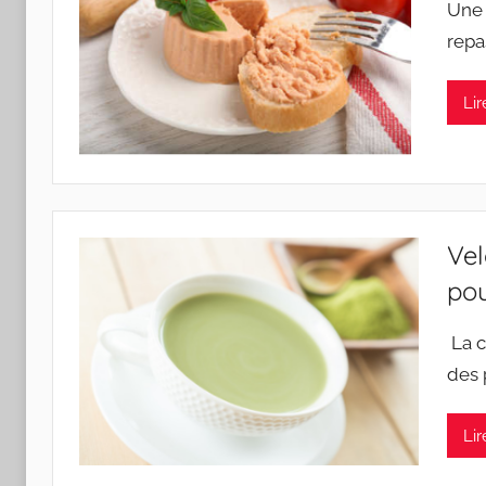
Une 
re
Lir
Vel
pou
La c
des
Lir