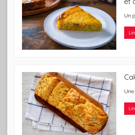
et 
Un 
Lir
Cak
Une
Lir