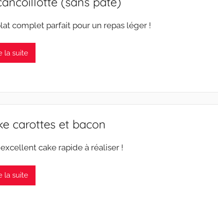
cancoillotte (sans pâte)
plat complet parfait pour un repas léger !
e la suite
e carottes et bacon
 excellent cake rapide à réaliser !
e la suite