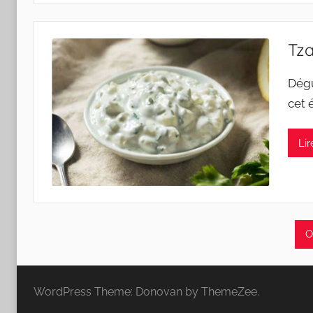
Tza
Dégu
c
Lir
O
WordPress Theme: Donovan by ThemeZee.