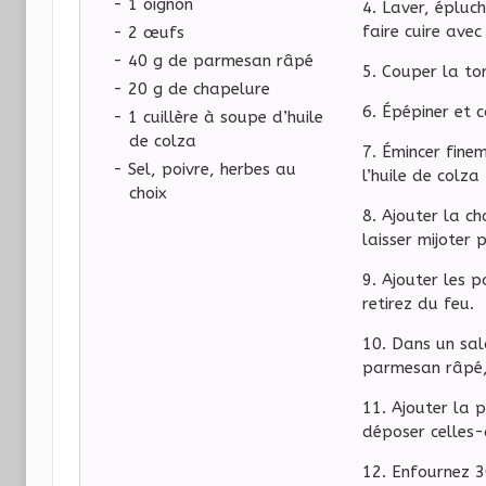
- 1 oignon
Laver, épluch
faire cuire avec
- 2 œufs
- 40 g de parmesan râpé
Couper la to
- 20 g de chapelure
Épépiner et c
- 1 cuillère à soupe d’huile
de colza
Émincer finem
- Sel, poivre, herbes au
l’huile de colza
choix
Ajouter la ch
laisser mijoter 
Ajouter les p
retirez du feu.
Dans un sal
parmesan râpé,
Ajouter la 
déposer celles-
Enfournez 3