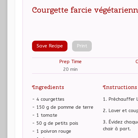
Courgette farcie végétarienn
Save Recipe
Print
Prep Time
20 min
Ingredients
Instructions
- 4 courgettes
Préchauffer l
- 150 g de pomme de terre
Laver et coup
- 1 tomate
Évidez chaque
- 50 g de petits pois
chair à part.
- 1 poivron rouge