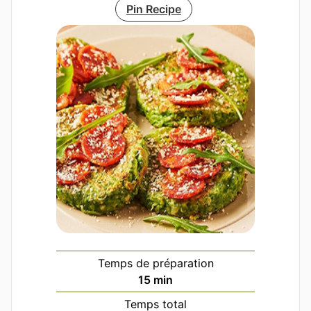
Pin Recipe
Temps de préparation
minutes
15
min
Temps total