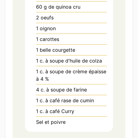
60
g
de quinoa cru
2
oeufs
1
oignon
1
carottes
1
belle
courgette
1
c. à soupe
d'huile de colza
1
c. à soupe
de crème épaisse
à 4 %
4
c. à soupe
de farine
1
c. à café
rase de cumin
1
c. à café
Curry
Sel et poivre