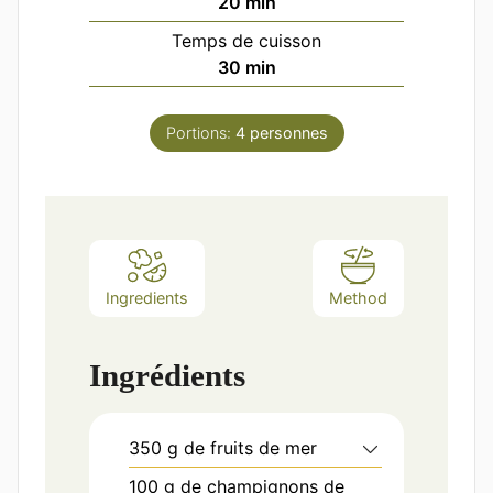
minutes
20
min
Temps de cuisson
minutes
30
min
Portions:
4
personnes
Ingredients
Method
Ingrédients
350
g
de fruits de mer
100
g
de champignons de