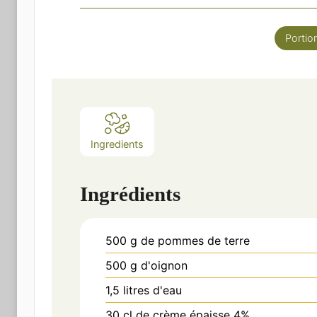
Portio
Ingredients
Ingrédients
500
g
de pommes de terre
500
g
d'oignon
1,5
litres
d'eau
30
cl
de crème épaisse 4%