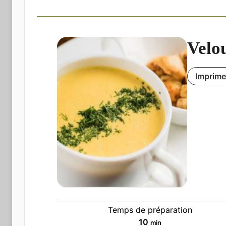
Velou
Imprimer
Temps de préparation
minutes
10
min