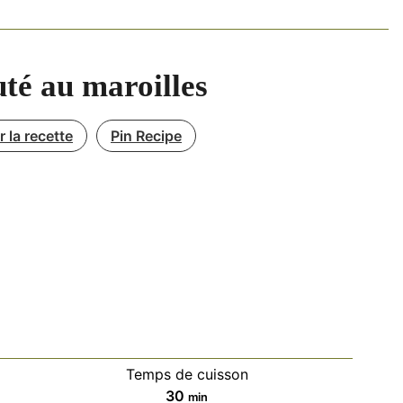
té au maroilles
 la recette
Pin Recipe
Temps de cuisson
minutes
30
min