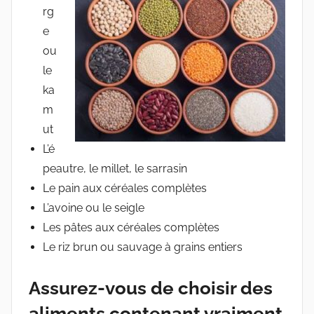
rg
e
ou
le
ka
m
ut
L’é
peautre, le millet, le sarrasin
Le pain aux céréales complètes
L’avoine ou le seigle
Les pâtes aux céréales complètes
Le riz brun ou sauvage à grains entiers
Assurez-vous de choisir des
aliments contenant vraiment