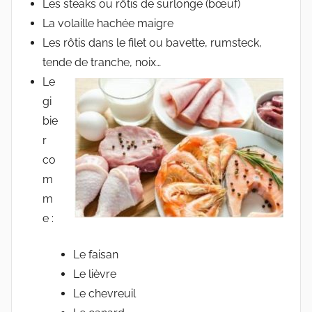
Les steaks ou rôtis de surlonge (bœuf)
La volaille hachée maigre
Les rôtis dans le filet ou bavette, rumsteck,
tende de tranche, noix…
Le
gi
bie
r
co
m
m
e :
Le faisan
Le lièvre
Le chevreuil