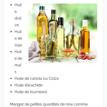
Huil
e
d’oli
ve
Huil
e de
soja
Huil
e de
maï
s
Huile de canola ou Colza
Huile d’arachide
Huile de tournesol
Mangez de petites quantités de noix comme