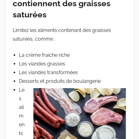
contiennent des graisses
saturées
Limitez les aliments contenant des graisses
saturées, comme :
La crème fraiche riche
Les viandes grasses
Les viandes transformées
Desserts et produits de boulangerie
Le
s
ali
m
en
ts